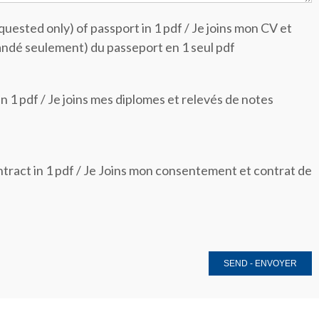
uested only) of passport in 1 pdf / Je joins mon CV et
ndé seulement) du passeport en 1 seul pdf
 1 pdf / Je joins mes diplomes et relevés de notes
tract in 1 pdf / Je Joins mon consentement et contrat de