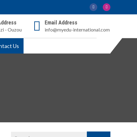
Address
Email Address
izi - Ouzou
info@myedu-international.com
ntact Us