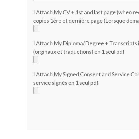
I Attach My CV + 1st and last page (when req
copies 1ère et dernière page (Lorsque dema
I Attach My Diploma/Degree + Transcripts in
(orginaux et traductions) en 1 seul pdf
I Attach My Signed Consent and Service Con
service signés en 1 seul pdf