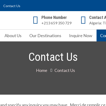
Contact Us
Phone Number
Contact 
+213 659 350 729
Algeria: T
About Us
Our Destinations
Inquire Now
Co
Contact Us
Home
Contact Us
 and specify any inquiry you may have . Merci de remplir ce